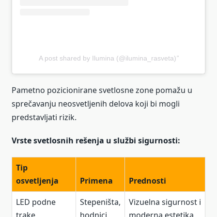
A post shared by Ilumina (@ilumina_rasveta)
Pametno pozicionirane svetlosne zone pomažu u
sprečavanju neosvetljenih delova koji bi mogli
predstavljati rizik.
Vrste svetlosnih rešenja u službi sigurnosti:
Tip
osvetljenja
Primena
Prednosti
LED podne
Stepeništa,
Vizuelna sigurnost i
trake
hodnici
moderna estetika