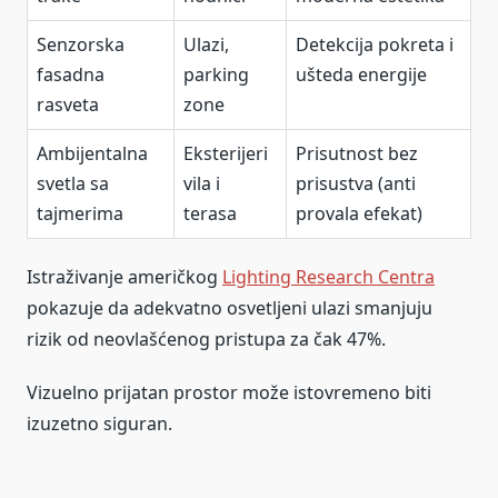
Senzorska
Ulazi,
Detekcija pokreta i
fasadna
parking
ušteda energije
rasveta
zone
Ambijentalna
Eksterijeri
Prisutnost bez
svetla sa
vila i
prisustva (anti
tajmerima
terasa
provala efekat)
Istraživanje američkog
Lighting Research Centra
pokazuje da adekvatno osvetljeni ulazi smanjuju
rizik od neovlašćenog pristupa za čak 47%.
Vizuelno prijatan prostor može istovremeno biti
izuzetno siguran.