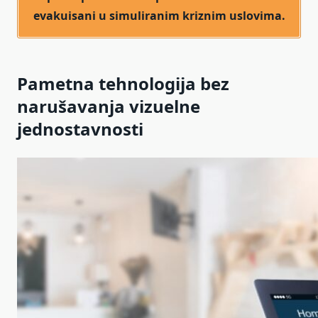
evakuisani u simuliranim kriznim uslovima.
Pametna tehnologija bez
narušavanja vizuelne
jednostavnosti