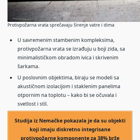
Protivpožarna vrata sprečavaju širenje vatre i dima
U savremenim stambenim kompleksima,
protivpožarna vrata se izrađuju u boji zida, sa
minimalističkom obradom ivica i skrivenim
šarkama.
U poslovnim objektima, biraju se modeli sa
akustičnom izolacijom i staklenim panelima
otpornim na toplotu – kako bi se očuvala i
svetlost i stil.
Studija iz Nemačke pokazala je da su objekti
koji imaju diskretno integrisane
protivpožarne komponente za 38% brže