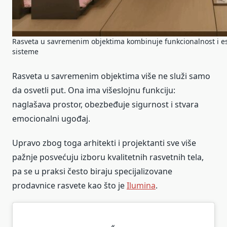
Rasveta u savremenim objektima kombinuje funkcionalnost i est
sisteme
Rasveta u savremenim objektima više ne služi samo
da osvetli put. Ona ima višeslojnu funkciju:
naglašava prostor, obezbeđuje sigurnost i stvara
emocionalni ugođaj.
Upravo zbog toga arhitekti i projektanti sve više
pažnje posvećuju izboru kvalitetnih rasvetnih tela,
pa se u praksi često biraju specijalizovane
prodavnice rasvete kao što je
Ilumina
.