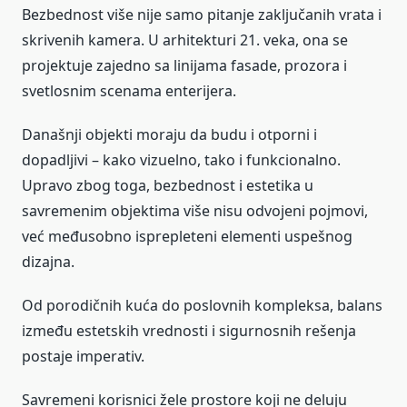
Bezbednost više nije samo pitanje zaključanih vrata i
skrivenih kamera. U arhitekturi 21. veka, ona se
projektuje zajedno sa linijama fasade, prozora i
svetlosnim scenama enterijera.
Današnji objekti moraju da budu i otporni i
dopadljivi – kako vizuelno, tako i funkcionalno.
Upravo zbog toga, bezbednost i estetika u
savremenim objektima više nisu odvojeni pojmovi,
već međusobno isprepleteni elementi uspešnog
dizajna.
Od porodičnih kuća do poslovnih kompleksa, balans
između estetskih vrednosti i sigurnosnih rešenja
postaje imperativ.
Savremeni korisnici žele prostore koji ne deluju