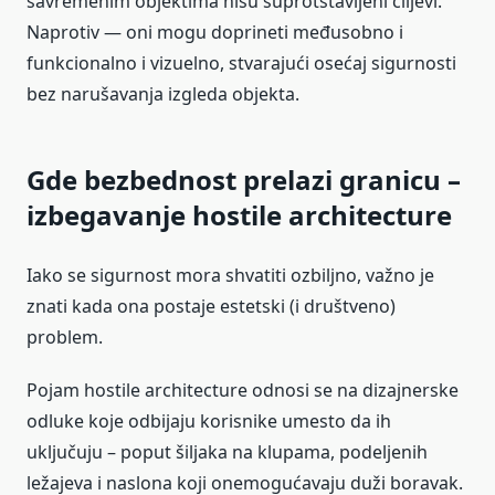
savremenim objektima nisu suprotstavljeni ciljevi.
Naprotiv — oni mogu doprineti međusobno i
funkcionalno i vizuelno, stvarajući osećaj sigurnosti
bez narušavanja izgleda objekta.
Gde bezbednost prelazi granicu –
izbegavanje hostile architecture
Iako se sigurnost mora shvatiti ozbiljno, važno je
znati kada ona postaje estetski (i društveno)
problem.
Pojam hostile architecture odnosi se na dizajnerske
odluke koje odbijaju korisnike umesto da ih
uključuju – poput šiljaka na klupama, podeljenih
ležajeva i naslona koji onemogućavaju duži boravak.