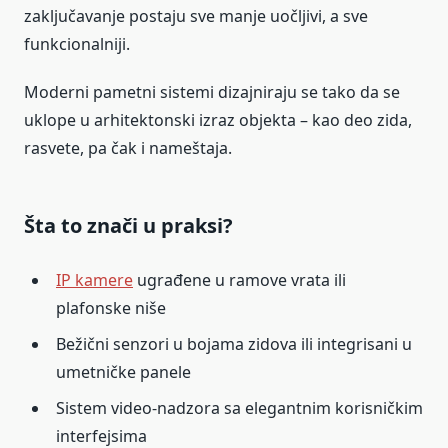
zaključavanje postaju sve manje uočljivi, a sve
funkcionalniji.
Moderni pametni sistemi dizajniraju se tako da se
uklope u arhitektonski izraz objekta – kao deo zida,
rasvete, pa čak i nameštaja.
Šta to znači u praksi?
IP kamere
ugrađene u ramove vrata ili
plafonske niše
Bežični senzori u bojama zidova ili integrisani u
umetničke panele
Sistem video-nadzora sa elegantnim korisničkim
interfejsima