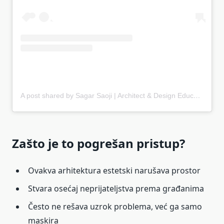
A post shared by Sagar Saoji | Architect & Design Educator (@f.y.i.arch)
Zašto je to pogrešan pristup?
Ovakva arhitektura estetski narušava prostor
Stvara osećaj neprijateljstva prema građanima
Često ne rešava uzrok problema, već ga samo
maskira