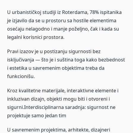
U urbanističkoj studiji iz Roterdama, 78% ispitanika
je izjavilo da se u prostoru sa hostile elementima
osećaju nelagodno i manje poželjno, čak i kada su
legalni korisnici prostora.
Pravi izazov je u postizanju sigurnosti bez
isključivanja — što je i suština toga kako bezbednost
i estetika u savremenim objektima treba da
funkcionišu.
Kroz kvalitetne materijale, interaktivne elemente i
inkluzivan dizajn, objekti mogu biti i otvoreni i
sigurni.Interdisciplinarna saradnja: sigurnost ne
projektuje samo jedan tim
U savremenim projektima, arhitekte, dizajneri