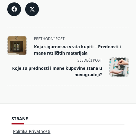
<span
PRETHODNI POST
class="nav-
Koja sigurnosna vrata kupiti – Prednosti i
subtitle
mane različitih materijala
screen-
SLEDEĆI POST
reader-
Koje su prednosti i mane kupovine stana u
text">Page</span>
novogradnji?
STRANE
Politika Privatnosti