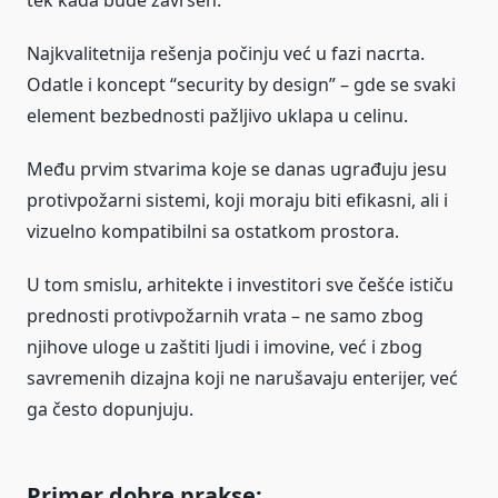
tek kada bude završen.
Najkvalitetnija rešenja počinju već u fazi nacrta.
Odatle i koncept “security by design” – gde se svaki
element bezbednosti pažljivo uklapa u celinu.
Među prvim stvarima koje se danas ugrađuju jesu
protivpožarni sistemi, koji moraju biti efikasni, ali i
vizuelno kompatibilni sa ostatkom prostora.
U tom smislu, arhitekte i investitori sve češće ističu
prednosti protivpožarnih vrata – ne samo zbog
njihove uloge u zaštiti ljudi i imovine, već i zbog
savremenih dizajna koji ne narušavaju enterijer, već
ga često dopunjuju.
Primer dobre prakse: